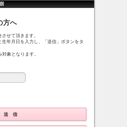
宿
の方へ
せさせて頂きます。
と生年月日を入力し、「送信」ボタンをタ
み対象となります。
送 信