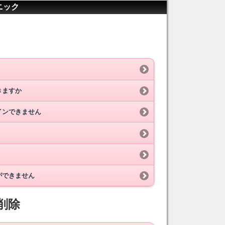
ニック
きますか
インできません
ができません
削除